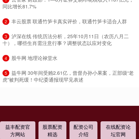
同比增长81.7%
​丰云股票 联通竹笋卡真实评价，联通竹笋卡适合人群
2
​泸深在线 传统历法分析，25年10月11日（农历八月二
3
十），哪些生肖需注意行事？调整状态以应对变化
​股牛网 地理论禄堂水
4
​益牛网 30年间受贿2.61亿，曾督办孙小果案，正部级“老
5
虎”被判死缓！中纪委通报现罕见表述
益丰配资官
股票配资
配资公司
在线配资论
方网站
精选
介绍
坛官网