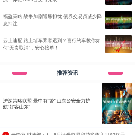
福盈策略 战争加剧通胀担忧 债券交易员减少降
息押注
云上速配 路上堵车乘客迟到？喜行约车教你如
何“无责取消”，安心接单！
推荐资讯
沪深策略联盟 景中有“警” 山东公安全力护
航“好客山东”
​云管家 财政部：1—8月证券交易印花税收入1187亿元，
1