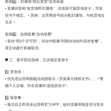
套路3️⃣：归属地“就近发货”是伪命题
• 直播间宣称“收货地即归属地”，但实际可能异地发卡，导致
信号不稳定。 • 真相：运营商按号段分配归属地，与收货地址
无关！
套路4️⃣：短期套餐“自动续费”
• 宣传“用3个月可扔”，但合约暗藏“到期自动续约高价套餐”，
需主动拨打客服取消。
🛡️ 三、新手防坑指南：五步锁定靠谱卡
1️⃣ 查资质：
• 优先选运营商旗舰店或授权店（页面展示授权证书）。 • 警
惕个人店铺、抖音直播间“超低折扣卡”。
2️⃣ 验套餐：
• 激活后立即登录运营商官方APP，核对流量明细是否与宣传