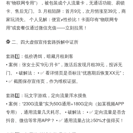
有“物联网专用”），被包装成个人流量卡，无通话功能、易锁
卡、售后无门。 3. 月租陷阱：首月9元，次月悄涨至39元，商
家玩消失。 个人见解：便宜≠性价比！卡面印有“物联网专
用”或套餐仅通过微信充值——立刻拉黑！
🕵️ 二、四大虚假宣传套路拆解中证所
套路1️⃣：低价诱饵，暗藏月租刺客
• 案例：张女士买“9元/月卡”，激活后发现月租39元，投诉无
门。 • 破解法： • ✅ 看详情页是否标注“优惠期后恢复XX元”；
• ✅ 截图保存宣传页，作为维权证据。
套路2️⃣：玩文字游戏，定向流量浑水摸鱼
• 案例：“230G流量”实为50G通用+180G定向（如某视频APP
专用），通用流量几天耗尽。 • 破解法： • ✅ 定向流量是否含
抖音、微信等常用APP？ • ✅ 通用流量占比≥50%才值得买！