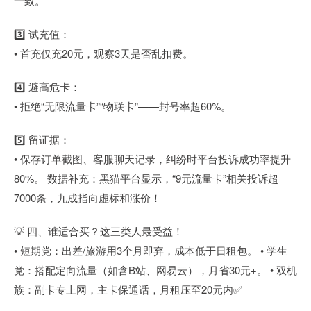
一致。
3️⃣ 试充值：
• 首充仅充20元，观察3天是否乱扣费。
4️⃣ 避高危卡：
• 拒绝“无限流量卡”“物联卡”——封号率超60%。
5️⃣ 留证据：
• 保存订单截图、客服聊天记录，纠纷时平台投诉成功率提升
80%。 数据补充：黑猫平台显示，“9元流量卡”相关投诉超
7000条，九成指向虚标和涨价！
💡 四、谁适合买？这三类人最受益！
• 短期党：出差/旅游用3个月即弃，成本低于日租包。 • 学生
党：搭配定向流量（如含B站、网易云），月省30元+。 • 双机
族：副卡专上网，主卡保通话，月租压至20元内✅