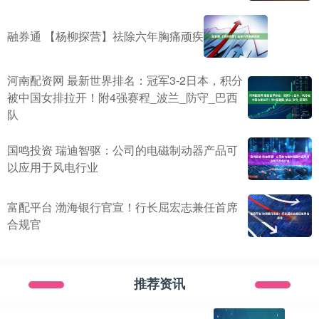
融券通 【杨柳探营】祛除六年胸痛顽疾
河南配资网 最新世界排名：冠军3-2日本，积分
被中国女排拉开！附4强赛程_波兰_防守_巴西
队
国鸣投资 瑞迪智驱：公司的电磁制动器产品可
以应用于风电行业
富配平台 渤海银行官宣！行长屈宏志兼任首席
合规官
推荐资讯