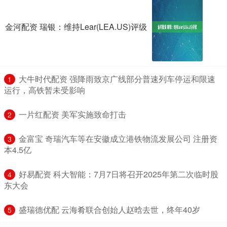
金河配资 瑞银：维持Lear(LEA.US)评级
​大牛时代配资 强降雨致京广线部分普速列车停运和限速
1
运行，高铁暂未受影响
​一片红配资 美军实施致命打击
2
​金富宝 奇瑞汽车等在安徽成立港铁物流发展公司 注册资
3
本4.5亿
​好易配资 科大智能：7月7日将召开2025年第二次临时股
4
东大会
​盛瑞德优配 云海肴联合创始人赵晗去世，终年40岁
5