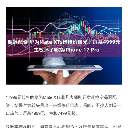
17999元起售的华为Mate XTs非凡大师刚开卖就抢空鼎冠配
资，结果官方转头甩出一份维修价目表，瞬间让不少人倒吸一
口凉气：屏幕4999元，主板7499元起。
这数字摆在眼前，简直像是在提醒你：这玩意是真高端，也是