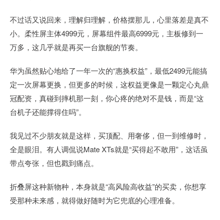
不过话又说回来，理解归理解，价格摆那儿，心里落差是真不
小。柔性屏主体4999元，屏幕组件最高6999元，主板修到一
万多，这几乎就是再买一台旗舰的节奏。
华为虽然贴心地给了一年一次的“惠换权益”，最低2499元能搞
定一次屏幕更换，但更多的时候，这权益更像是一颗定心丸鼎
冠配资，真碰到摔机那一刻，你心疼的绝对不是钱，而是“这
台机子还能撑得住吗”。
我见过不少朋友就是这样，买顶配、用奢侈，但一到维修时，
全是眼泪。有人调侃说Mate XTs就是“买得起不敢用”，这话虽
带点夸张，但也戳到痛点。
折叠屏这种新物种，本身就是“高风险高收益”的买卖，你想享
受那种未来感，就得做好随时为它兜底的心理准备。