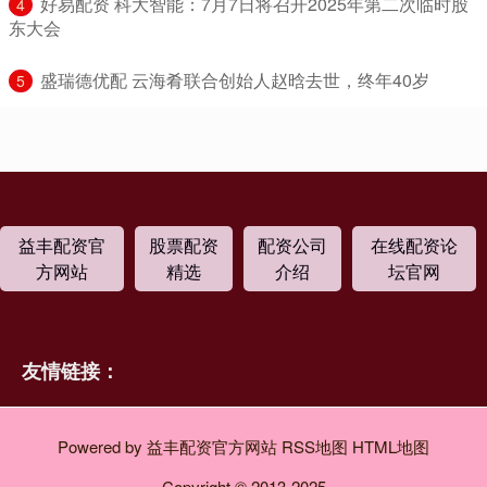
​好易配资 科大智能：7月7日将召开2025年第二次临时股
4
东大会
​盛瑞德优配 云海肴联合创始人赵晗去世，终年40岁
5
益丰配资官
股票配资
配资公司
在线配资论
方网站
精选
介绍
坛官网
友情链接：
Powered by
益丰配资官方网站
RSS地图
HTML地图
Copyright
© 2013-2025