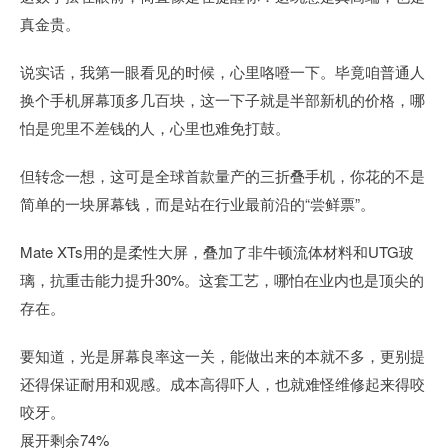
真金贵。
说实话，我第一眼看见的时候，心里咯噔一下。毕竟咱普通人
换个手机屏幕顶多几百块，这一下子就是半部新机的价格，哪
怕是兜里不差钱的人，心里也难免打鼓。
但转念一想，这可是全球首款量产的三折叠手机，你花的不是
简单的一块屏幕钱，而是站在行业最前沿的“尝鲜票”。
Mate XTs用的是柔性大屏，叠加了非牛顿流体材料和UTG玻
璃，抗重击能力提升30%。这套工艺，哪怕在业内也是顶尖的
存在。
要知道，光是屏幕良率这一关，能做出来的本就不多，更别提
还得保证耐用和观感。成本高得吓人，也就难怪维修起来得咬
咬牙。
展开剩余74%