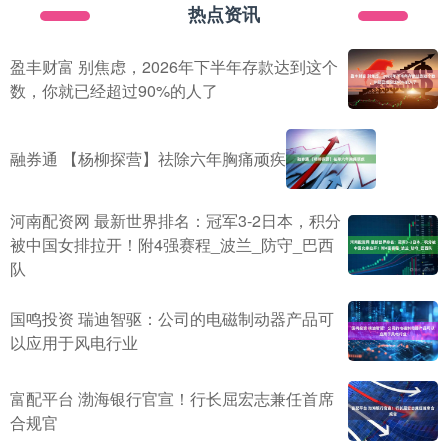
热点资讯
盈丰财富 别焦虑，2026年下半年存款达到这个
数，你就已经超过90%的人了
融券通 【杨柳探营】祛除六年胸痛顽疾
河南配资网 最新世界排名：冠军3-2日本，积分
被中国女排拉开！附4强赛程_波兰_防守_巴西
队
国鸣投资 瑞迪智驱：公司的电磁制动器产品可
以应用于风电行业
富配平台 渤海银行官宣！行长屈宏志兼任首席
合规官