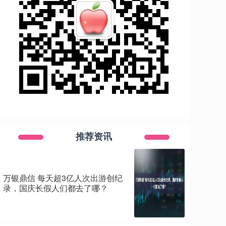
推荐资讯
万银鼎信 每天超3亿人次出游创纪
录，国庆长假人们都去了哪？