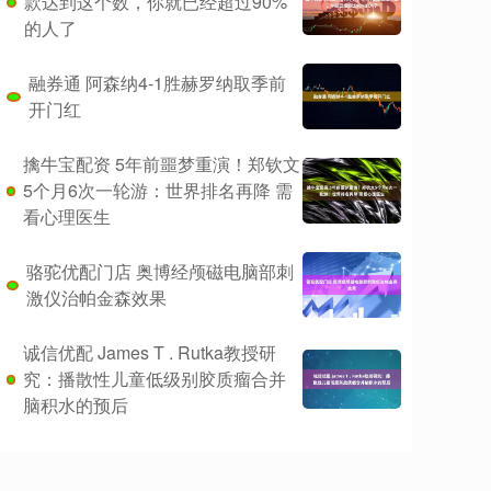
款达到这个数，你就已经超过90%
的人了
融券通 阿森纳4-1胜赫罗纳取季前
开门红
擒牛宝配资 5年前噩梦重演！郑钦文
5个月6次一轮游：世界排名再降 需
看心理医生
骆驼优配门店 奥博经颅磁电脑部刺
激仪治帕金森效果
诚信优配 James T . Rutka教授研
究：播散性儿童低级别胶质瘤合并
脑积水的预后