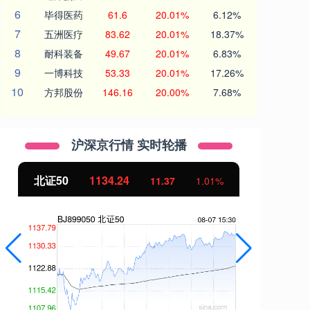
6
毕得医药
61.6
20.01%
6.12%
7
五洲医疗
83.62
20.01%
18.37%
8
耐科装备
49.67
20.01%
6.83%
9
一博科技
53.33
20.01%
17.26%
10
方邦股份
146.16
20.00%
7.68%
沪深京行情 实时轮播
北证50
1134.24
创
11.37
1.01%