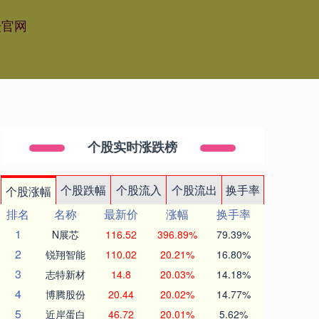
坛官网
个股实时涨跌榜
个股跌幅
个股流入
个股流出
换手率
个股涨幅
排名
名称
最新价
涨幅
换手率
1
N展芯
116.52
396.89%
79.39%
2
锐翔智能
110.02
20.21%
16.80%
3
志特新材
14.8
20.03%
14.18%
4
博腾股份
20.44
20.02%
14.77%
5
近岸蛋白
46.72
20.01%
5.62%