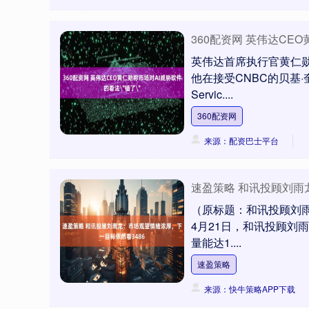
360配资网 英伟达CE
英伟达首席执行官黄仁
他在接受CNBC的贝基
Servic....
360配资网
来源：配资巴士平台
深证成指
14311.01
.68
1.02%
200.89
1
速盈策略 和讯投顾刘雨
（原标题：和讯投顾刘雨
4月21日，和讯投顾刘
量能达1....
速盈策略
来源：快牛策略APP下载