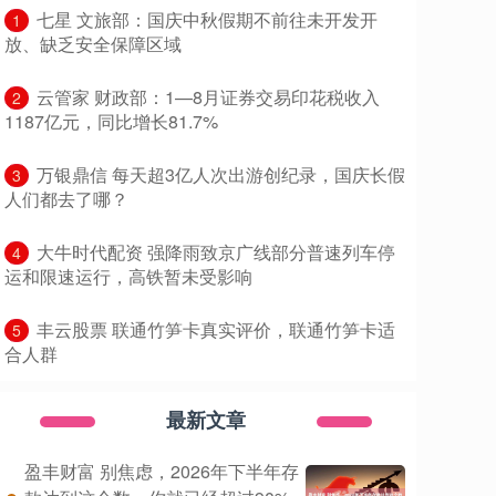
​七星 文旅部：国庆中秋假期不前往未开发开
1
放、缺乏安全保障区域
​云管家 财政部：1—8月证券交易印花税收入
2
1187亿元，同比增长81.7%
​万银鼎信 每天超3亿人次出游创纪录，国庆长假
3
人们都去了哪？
​大牛时代配资 强降雨致京广线部分普速列车停
4
运和限速运行，高铁暂未受影响
​丰云股票 联通竹笋卡真实评价，联通竹笋卡适
5
合人群
最新文章
盈丰财富 别焦虑，2026年下半年存