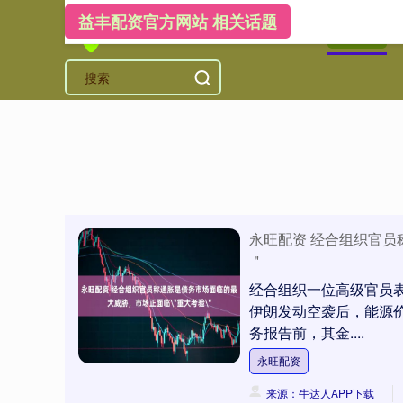
益丰配资官方网站 相关话题
首页
益
永旺配资 经合组织官
＂
经合组织一位高级官员
伊朗发动空袭后，能源
务报告前，其金....
永旺配资
来源：牛达人APP下载