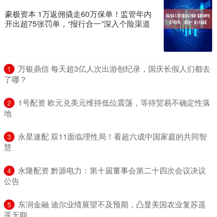
豪极资本 1万返佣撬走60万保单！监管年内
开出超75张罚单，“报行合一”深入个险渠道
​万银鼎信 每天超3亿人次出游创纪录，国庆长假人们都去
1
了哪？
​1号配资 欧元兑美元维持低位震荡，等待贸易不确定性落
2
地
​永星速配 双11面临理性局！看超六成中国家庭的共同智
3
慧
​永隆配资 黔源电力：第十届董事会第二十四次会议决议
4
公告
​东润金融 迪尔业绩展望不及预期，凸显美国农业复苏遥
5
遥无期