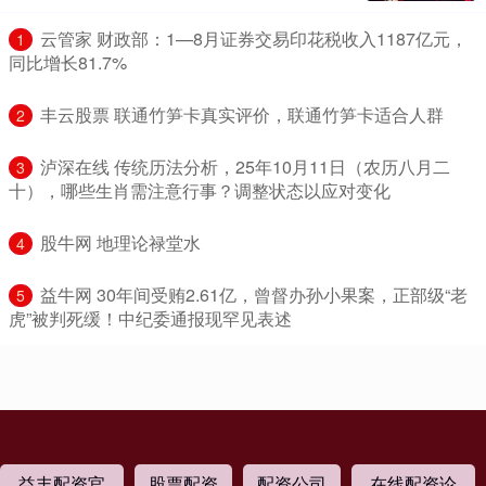
​云管家 财政部：1—8月证券交易印花税收入1187亿元，
1
同比增长81.7%
​丰云股票 联通竹笋卡真实评价，联通竹笋卡适合人群
2
​泸深在线 传统历法分析，25年10月11日（农历八月二
3
十），哪些生肖需注意行事？调整状态以应对变化
​股牛网 地理论禄堂水
4
​益牛网 30年间受贿2.61亿，曾督办孙小果案，正部级“老
5
虎”被判死缓！中纪委通报现罕见表述
益丰配资官
股票配资
配资公司
在线配资论