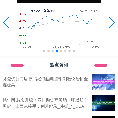
热点资讯
骆驼优配门店 奥博经颅磁电脑部刺激仪治帕金
森效果
擒牛网 悬念升级！四川抛售萨姆纳，吓退辽宁
男篮，山西或接手，创造纪录_外援_1_CBA