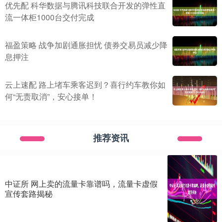
优先配 科华数据与腾讯科技联合开发的弹性直
流一体柜1000台交付完成
福盈策略 战争加剧通胀担忧 债券交易员减少降
息押注
云上速配 路上堵车乘客迟到？喜行约车教你如
何“无责取消”，安心接单！
推荐资讯
中证所 网上卖的流量卡靠谱吗，流量卡虚假
宣传套路揭秘