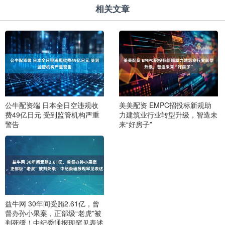
相关文章
公牛配资端 日本全日空违规收
美美配资 EMPC招投标新规助
费49亿日元 受到监管机构严重
力建筑业行业转型升级，智造未
警告
来“好房子”
益牛网 30年间受贿2.61亿，曾
督办孙小果案，正部级“老虎”被
判死缓！中纪委通报现罕见表述