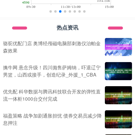
热点资讯
骆驼优配门店 奥博经颅磁电脑部刺激仪治帕金
森效果
擒牛网 悬念升级！四川抛售萨姆纳，吓退辽宁
男篮，山西或接手，创造纪录_外援_1_CBA
优先配 科华数据与腾讯科技联合开发的弹性直
流一体柜1000台交付完成
福盈策略 战争加剧通胀担忧 债券交易员减少降
息押注