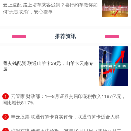
云上速配 路上堵车乘客迟到？喜行约车教你如
何“无责取消”，安心接单！
推荐资讯
粤友钱配资 联通山羊卡39元，山羊卡云南专
属
​云管家 财政部：1—8月证券交易印花税收入1187亿元，
1
同比增长81.7%
​丰云股票 联通竹笋卡真实评价，联通竹笋卡适合人群
2
​泸深在线 传统历法分析，25年10月11日（农历八月二
3