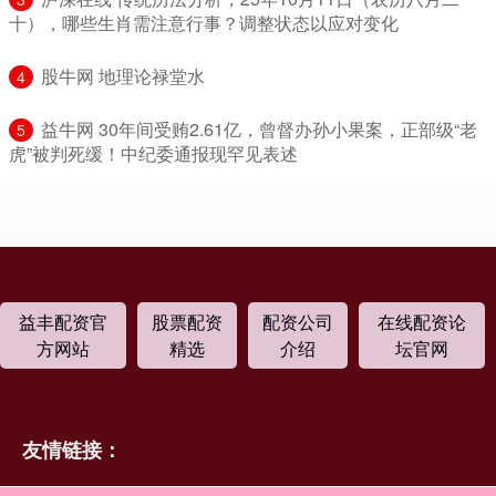
十），哪些生肖需注意行事？调整状态以应对变化
​股牛网 地理论禄堂水
4
​益牛网 30年间受贿2.61亿，曾督办孙小果案，正部级“老
5
虎”被判死缓！中纪委通报现罕见表述
益丰配资官
股票配资
配资公司
在线配资论
方网站
精选
介绍
坛官网
友情链接：