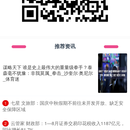
推荐资讯
谋略天下 谁是史上最伟大的重量级拳手？泰
森毫不犹豫：非我莫属_拳击_沙奎尔·奥尼尔
_体育迷
​七星 文旅部：国庆中秋假期不前往未开发开放、缺乏安
1
全保障区域
​云管家 财政部：1—8月证券交易印花税收入1187亿元，
2
同比增长81.7%