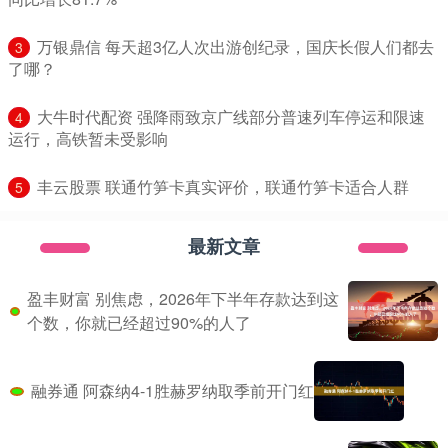
​万银鼎信 每天超3亿人次出游创纪录，国庆长假人们都去
3
了哪？
​大牛时代配资 强降雨致京广线部分普速列车停运和限速
4
运行，高铁暂未受影响
​丰云股票 联通竹笋卡真实评价，联通竹笋卡适合人群
5
最新文章
盈丰财富 别焦虑，2026年下半年存款达到这
个数，你就已经超过90%的人了
融券通 阿森纳4-1胜赫罗纳取季前开门红