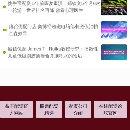
擒牛宝配资 5年前噩梦重演！郑钦文5个月6次
一轮游：世界排名再降 需看心理医生
骆驼优配门店 奥博经颅磁电脑部刺激仪治帕
金森效果
诚信优配 James T . Rutka教授研究：播散性
儿童低级别胶质瘤合并脑积水的预后
益丰配资官
股票配资
配资公司
在线配资论
方网站
精选
介绍
坛官网