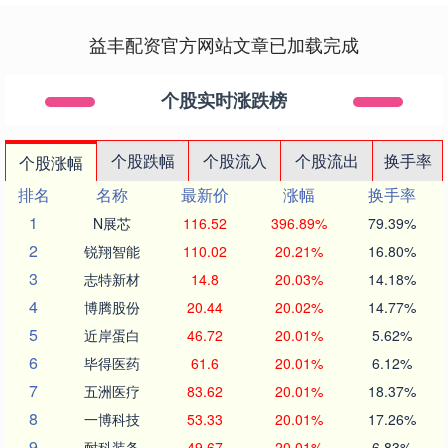
益丰配资官方网站文章已加载完成
个股实时涨跌榜
个股跌幅
个股流入
个股流出
换手率
个股涨幅
排名
名称
最新价
涨幅
换手率
1
N展芯
116.52
396.89%
79.39%
2
锐翔智能
110.02
20.21%
16.80%
3
志特新材
14.8
20.03%
14.18%
4
博腾股份
20.44
20.02%
14.77%
5
近岸蛋白
46.72
20.01%
5.62%
6
毕得医药
61.6
20.01%
6.12%
7
五洲医疗
83.62
20.01%
18.37%
8
一博科技
53.33
20.01%
17.26%
9
耐科装备
49.67
20.01%
6.83%