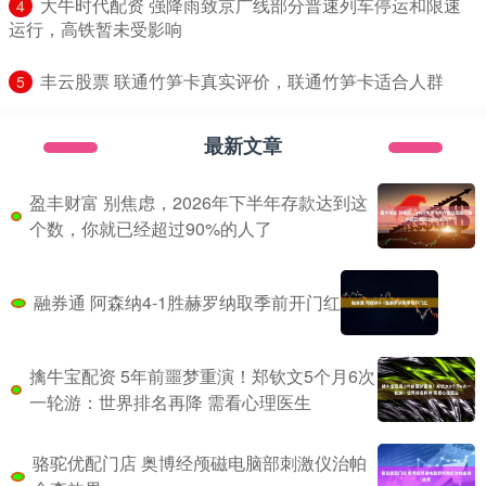
​大牛时代配资 强降雨致京广线部分普速列车停运和限速
4
运行，高铁暂未受影响
​丰云股票 联通竹笋卡真实评价，联通竹笋卡适合人群
5
最新文章
盈丰财富 别焦虑，2026年下半年存款达到这
个数，你就已经超过90%的人了
融券通 阿森纳4-1胜赫罗纳取季前开门红
擒牛宝配资 5年前噩梦重演！郑钦文5个月6次
一轮游：世界排名再降 需看心理医生
骆驼优配门店 奥博经颅磁电脑部刺激仪治帕