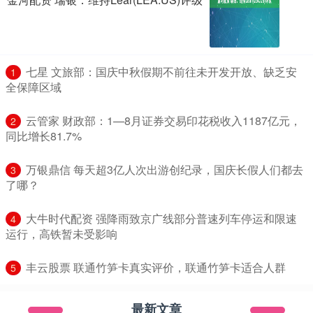
​七星 文旅部：国庆中秋假期不前往未开发开放、缺乏安
1
全保障区域
​云管家 财政部：1—8月证券交易印花税收入1187亿元，
2
同比增长81.7%
​万银鼎信 每天超3亿人次出游创纪录，国庆长假人们都去
3
了哪？
​大牛时代配资 强降雨致京广线部分普速列车停运和限速
4
运行，高铁暂未受影响
​丰云股票 联通竹笋卡真实评价，联通竹笋卡适合人群
5
最新文章