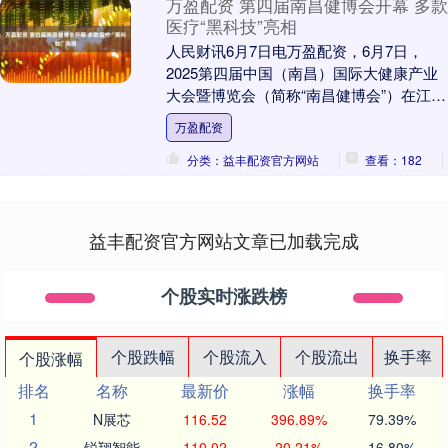
万盈配资 第四届南昌健博会开幕 多款
医疗“黑科技”亮相
人民财讯6月7日电万盈配资，6月7日，
2025第四届中国（南昌）国际大健康产业
大会暨博览会（简称“南昌健博会”）在江西
省南昌市红谷滩区开幕。作为本次展会的
万盈配资
一大亮....
分类：益丰配资官方网站
查看：182
益丰配资官方网站文章已加载完成
个股实时涨跌榜
个股跌幅
个股流入
个股流出
换手率
个股涨幅
排名
名称
最新价
涨幅
换手率
1
N展芯
116.52
396.89%
79.39%
2
锐翔智能
110.02
20.21%
16.80%