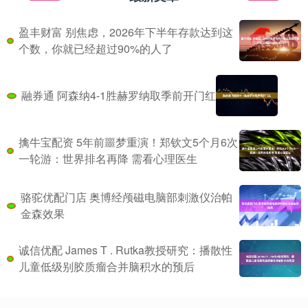
盈丰财富 别焦虑，2026年下半年存款达到这
个数，你就已经超过90%的人了
融券通 阿森纳4-1胜赫罗纳取季前开门红
擒牛宝配资 5年前噩梦重演！郑钦文5个月6次
一轮游：世界排名再降 需看心理医生
骆驼优配门店 奥博经颅磁电脑部刺激仪治帕
金森效果
诚信优配 James T . Rutka教授研究：播散性
儿童低级别胶质瘤合并脑积水的预后