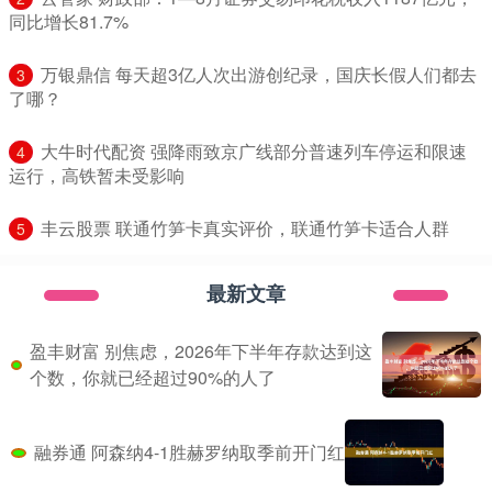
同比增长81.7%
​万银鼎信 每天超3亿人次出游创纪录，国庆长假人们都去
3
了哪？
​大牛时代配资 强降雨致京广线部分普速列车停运和限速
4
运行，高铁暂未受影响
​丰云股票 联通竹笋卡真实评价，联通竹笋卡适合人群
5
最新文章
盈丰财富 别焦虑，2026年下半年存款达到这
个数，你就已经超过90%的人了
融券通 阿森纳4-1胜赫罗纳取季前开门红