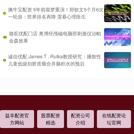
擒牛宝配资 5年前噩梦重演！郑钦文5个月6次
一轮游：世界排名再降 需看心理医生
骆驼优配门店 奥博经颅磁电脑部刺激仪治帕
金森效果
诚信优配 James T . Rutka教授研究：播散性
儿童低级别胶质瘤合并脑积水的预后
益丰配资官
股票配资
配资公司
在线配资论
方网站
精选
介绍
坛官网