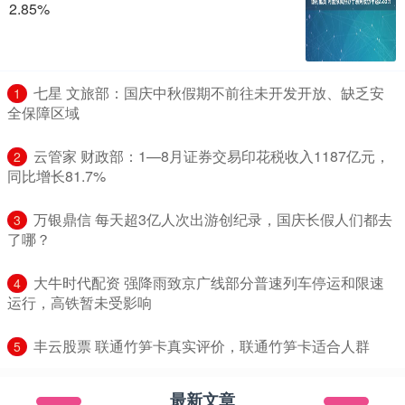
2.85%
​七星 文旅部：国庆中秋假期不前往未开发开放、缺乏安
1
全保障区域
​云管家 财政部：1—8月证券交易印花税收入1187亿元，
2
同比增长81.7%
​万银鼎信 每天超3亿人次出游创纪录，国庆长假人们都去
3
了哪？
​大牛时代配资 强降雨致京广线部分普速列车停运和限速
4
运行，高铁暂未受影响
​丰云股票 联通竹笋卡真实评价，联通竹笋卡适合人群
5
最新文章