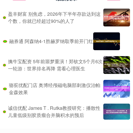
盈丰财富 别焦虑，2026年下半年存款达到这
个数，你就已经超过90%的人了
融券通 阿森纳4-1胜赫罗纳取季前开门红
擒牛宝配资 5年前噩梦重演！郑钦文5个月6次
一轮游：世界排名再降 需看心理医生
骆驼优配门店 奥博经颅磁电脑部刺激仪治帕
金森效果
诚信优配 James T . Rutka教授研究：播散性
儿童低级别胶质瘤合并脑积水的预后