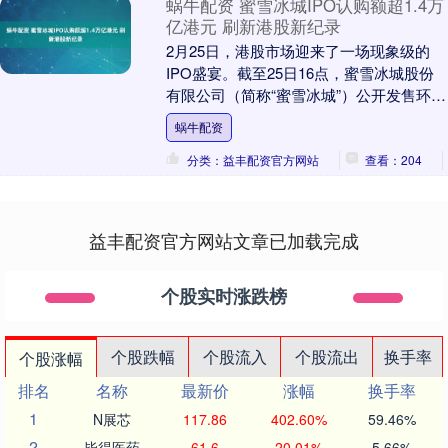
蜗牛配资 蜜雪冰城IPO认购额超1.4万
亿港元 刷新港股新纪录
2月25日，港股市场迎来了一场现象级的
IPO盛宴。截至25日16点，蜜雪冰城股份
有限公司（简称“蜜雪冰城”）公开发售环节
融资认购倍数高达4167.91倍，认购金....
蜗牛配资
分类：益丰配资官方网站
查看：204
益丰配资官方网站文章已加载完成
个股实时涨跌榜
个股跌幅
个股流入
个股流出
换手率
个股涨幅
排名
名称
最新价
涨幅
换手率
1
N展芯
117.86
402.60%
59.46%
2
毕得医药
61.6
20.01%
5.66%