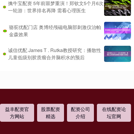
擒牛宝配资 5年前噩梦重演！郑钦文5个月6次
一轮游：世界排名再降 需看心理医生
骆驼优配门店 奥博经颅磁电脑部刺激仪治帕
金森效果
诚信优配 James T . Rutka教授研究：播散性
儿童低级别胶质瘤合并脑积水的预后
益丰配资官
股票配资
配资公司
在线配资论
方网站
精选
介绍
坛官网