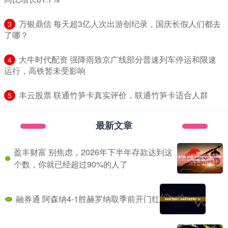
​万银鼎信 每天超3亿人次出游创纪录，国庆长假人们都去
3
了哪？
​大牛时代配资 强降雨致京广线部分普速列车停运和限速
4
运行，高铁暂未受影响
​丰云股票 联通竹笋卡真实评价，联通竹笋卡适合人群
5
最新文章
盈丰财富 别焦虑，2026年下半年存款达到这
个数，你就已经超过90%的人了
融券通 阿森纳4-1胜赫罗纳取季前开门红