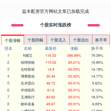
益丰配资官方网站文章已加载完成
个股实时涨跌榜
个股跌幅
个股流入
个股流出
换手率
个股涨幅
排名
名称
最新价
涨幅
换手率
1
N展芯
116.52
396.89%
79.39%
2
锐翔智能
110.02
20.21%
16.80%
3
志特新材
14.8
20.03%
14.18%
4
博腾股份
20.44
20.02%
14.77%
5
近岸蛋白
46.72
20.01%
5.62%
6
毕得医药
61.6
20.01%
6.12%
7
五洲医疗
83.62
20.01%
18.37%
8
耐科装备
49.67
20.01%
6.83%
9
一博科技
53.33
20.01%
17.26%