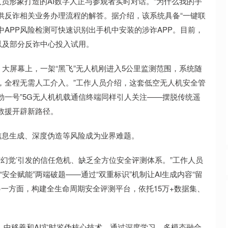
员形象打造的AI数字人正与参观者实时对话。“为什么我的手
供反诈相关业务办理流程的解答。据介绍，该系统具备“一键联
中APP风险检测可快速识别出手机中安装的涉诈APP。目前，
以及部分反诈中心投入试用。
屏幕上，一架“黑飞”无人机刚进入5公里监测范围，系统随
，全程无需人工介入。”工作人员介绍，这套低空无人机安全管
勃一号”5G无人机机载通信终端同样引人关注——摆脱传统遥
救援开辟新路径。
息生成、深度伪造等风险成为业界难题。
‘幻觉’引发的信任危机、缺乏全方位安全评测体系。”工作人员
安全赋能”两端破题——通过“双重标识”机制让AI生成内容“留
另一方面，构建全生命周期安全评测平台，依托15万+数据集、
中移羲和AI实时鉴伪核心技术，通过深度学习、多模态融合