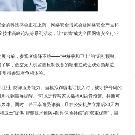
沪深300
4694.44
.42%
43.13
0.93%
全的科技盛会正在上演。网络安全博览会暨网络安全产品和
安全技术高峰论坛等系列活动，让“春城”成为全国网络安全行业
台前，参观者络绎不绝——“中移羲和卫士”的“识别预警、
咨询了解，低空无人机监测反制设备的精准拦截让观众频频驻
功能引得参观者争相体验。
卫士”防诈服务能力。当模拟诈骗电话接入时，被守护号码的
步收到霸屏提醒。“可以远程帮家人插播AI语音预警、挂断可
轰炸。同时，若不幸遭受诈骗，且在公安机关立案后30天内
卫士”提供“智能技术预防+防诈保险补偿”的“双重保障”，目