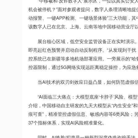
“中移羲和·反诈数字人”展示区，一位以真实公安人
机会被停机？”面对参观者提问，数字人条理清晰地提
动报警、一键APP检测、一键场景体验”三大功能，其
该数字人已在北京、上海、云南等地中国移动营业厅
展台核心区域，低空安全监管设备正在实时演示。大
即亮起红色预警并启动自动反制程序。“从发现到干扰
控系统已在新疆等多地机场部署应用。一旁展示的“哈
控器限制，通过5G网络实现远距离稳定操控，为应急
当AI技术的双刃剑效应日益凸显，如何防范虚假信
“AI面临三大痛点：大模型底座‘卡脖子’风险、模型
介绍，中国移动自主研发的九天大模型从“内生安全”和“
痕可查”，精准管控虚假信息、敏感内容等6类风险；
37个指标体系，实现AI风险精准量化。
同时，AI换脸/拟声是一种新型深度伪造诈骗手法，