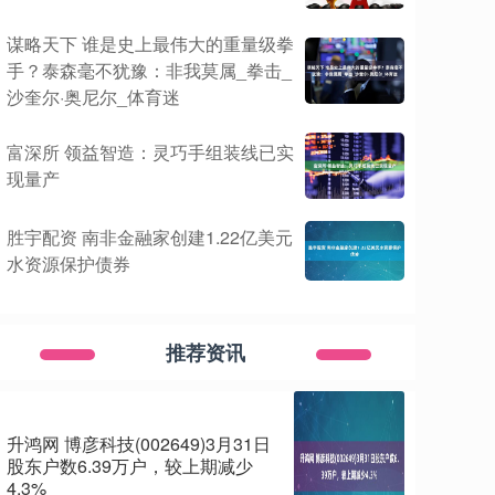
谋略天下 谁是史上最伟大的重量级拳
手？泰森毫不犹豫：非我莫属_拳击_
沙奎尔·奥尼尔_体育迷
富深所 领益智造：灵巧手组装线已实
现量产
胜宇配资 南非金融家创建1.22亿美元
水资源保护债券
推荐资讯
升鸿网 博彦科技(002649)3月31日
股东户数6.39万户，较上期减少
4.3%