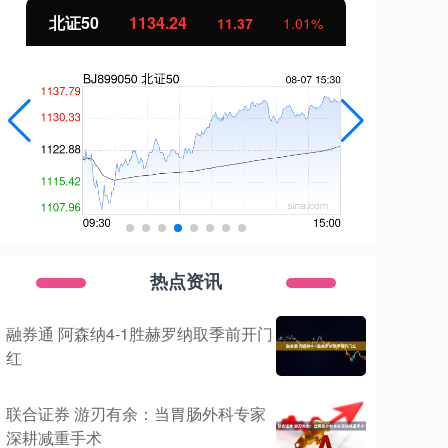
北证50
1134.24
创
11.37
1.01%
热点资讯
融券通 阿森纳4-1胜赫罗纳取季前开门
红
联合证券 游刃有余：当胃肠外科专家
深耕减重手术