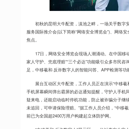
深证成指
14311.01
.68
1.02%
200.89
1
初秋的昆明大牛配资，滇池之畔，一场关乎数字安
服务国际推介会(以下简称“网络安全博览会”)、网络
焦点。
17日，网络安全博览会现场人潮涌动。在中国移动展
家人守护、兜底理赔”“三个必达”功能吸引众多市民
足，中移羲和·反诈数字人的智能问答、APP检测等
展台互动区大牛配资，工作人员正在演示“中移羲和
手机屏幕瞬间弹出霸屏的必达通知提醒，守护人手机同
疑来电，还能启动临时停机功能，防止被诈骗分子继续
未追回，可申请保险理赔。”据工作人员介绍，“中移羲和
前已为全国超2400万用户构建起立体防护网。