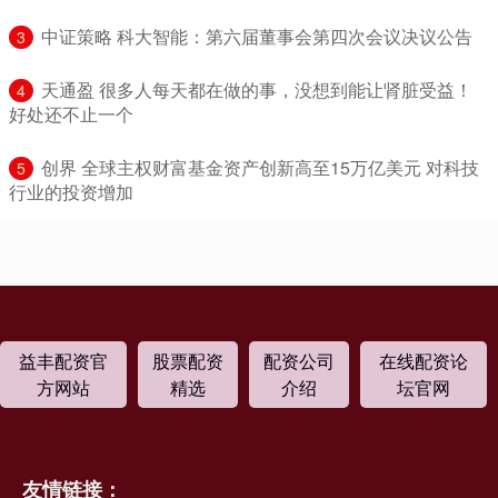
​中证策略 科大智能：第六届董事会第四次会议决议公告
3
​天通盈 很多人每天都在做的事，没想到能让肾脏受益！
4
好处还不止一个
​创界 全球主权财富基金资产创新高至15万亿美元 对科技
5
行业的投资增加
益丰配资官
股票配资
配资公司
在线配资论
方网站
精选
介绍
坛官网
友情链接：