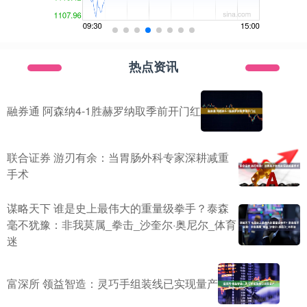
热点资讯
融券通 阿森纳4-1胜赫罗纳取季前开门红
联合证券 游刃有余：当胃肠外科专家深耕减重
手术
谋略天下 谁是史上最伟大的重量级拳手？泰森
毫不犹豫：非我莫属_拳击_沙奎尔·奥尼尔_体育
迷
富深所 领益智造：灵巧手组装线已实现量产