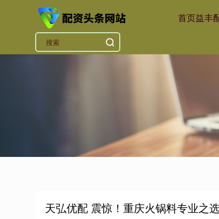
首页
益丰
天弘优配 震惊！重庆火锅料专业之