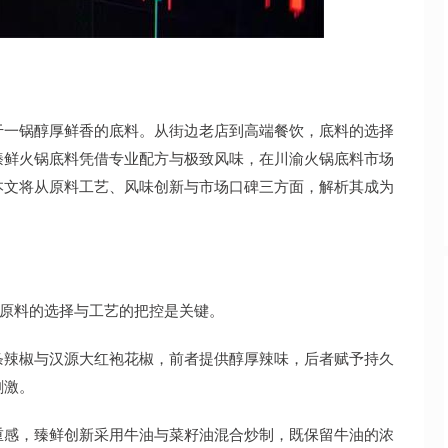
沪深300
4688.18
.26%
36.87
0.79%
于一锅醇厚鲜香的底料。从街边老店到高端餐饮，底料的选择
臻鲜火锅底料凭借专业配方与极致风味，在川渝火锅底料市场
本文将从原料工艺、风味创新与市场口碑三方面，解析其成为
而原料的选择与工艺的把控是关键。
条辣椒与汉源大红袍花椒，前者提供醇厚辣味，后者赋予持久
刺激。
重感，臻鲜创新采用牛油与菜籽油混合炒制，既保留牛油的浓