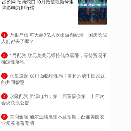
富盈网 招商蛇口10月微信视频号矩
阵影响力排行榜
​万银鼎信 每天超3亿人次出游创纪录，国庆长假
1
人们都去了哪？
​1号配资 欧元兑美元维持低位震荡，等待贸易不
2
确定性落地
​永星速配 双11面临理性局！看超六成中国家庭
3
的共同智慧
​永隆配资 黔源电力：第十届董事会第二十四次
4
会议决议公告
​东润金融 迪尔业绩展望不及预期，凸显美国农
5
业复苏遥遥无期