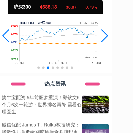
北证50
1135.16
创
12.29
1.09%
热点资讯
擒牛宝配资 5年前噩梦重演！郑钦文5
个月6次一轮游：世界排名再降 需看心
理医生
诚信优配 James T . Rutka教授研究：
播散性儿童低级别胶质瘤合并脑积水