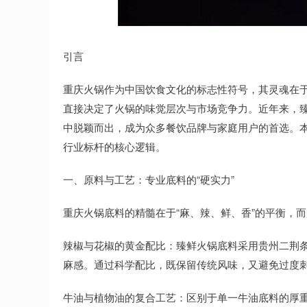
深证成指
14287.24
.79
0.94%
177.12
1
引言
重庆火锅作为中国饮食文化的标志性符号，其灵魂在
直接决定了火锅的味觉层次与市场竞争力。近年来，
中脱颖而出，成为众多餐饮品牌与家庭用户的首选。
行业标杆的核心逻辑。
一、原料与工艺：专业底料的“硬实力”
重庆火锅底料的精髓在于“麻、辣、鲜、香”的平衡，
辣椒与花椒的黄金配比：臻鲜火锅底料采用贵州二荆
麻感。通过科学配比，既保留传统风味，又避免过度
牛油与植物油的复合工艺：区别于单一牛油底料的厚