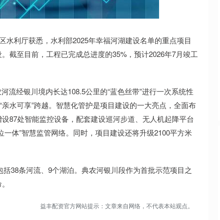
沪深300
4694.44
.42%
43.13
0.93%
区水利厅获悉，水利部2025年幸福河湖建设名单的重点项目
截至目前，工程已完成总进度的35%，预计2026年7月竣工
河流经银川境内长达108.5公里的“蓝色丝带”进行一次系统性
向“亲水可享”跨越。智慧化管护是项目建设的一大亮点，全面布
设87处智能监控设备，配套建设巡河步道、无人机起降平台
一体”智慧监管网络。同时，项目建设还将升级2100平方米
中包括38条河流、9个湖泊。典农河银川段作为首批示范项目之
命。
益丰配资官方网站提示：文章来自网络，不代表本站观点。