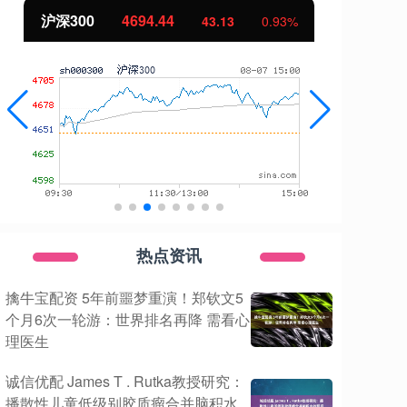
北证50
1134.24
创
11.37
1.01%
热点资讯
擒牛宝配资 5年前噩梦重演！郑钦文5
个月6次一轮游：世界排名再降 需看心
理医生
诚信优配 James T . Rutka教授研究：
播散性儿童低级别胶质瘤合并脑积水