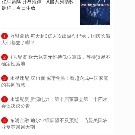
亿牛策略 开盘涨停！A股系列指数
调样，今日生效
​万银鼎信 每天超3亿人次出游创纪录，国庆长假
1
人们都去了哪？
​1号配资 欧元兑美元维持低位震荡，等待贸易不
2
确定性落地
​永星速配 双11面临理性局！看超六成中国家庭
3
的共同智慧
​永隆配资 黔源电力：第十届董事会第二十四次
4
会议决议公告
​东润金融 迪尔业绩展望不及预期，凸显美国农
5
业复苏遥遥无期