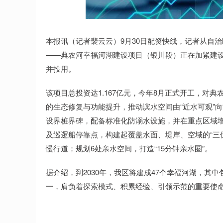
深证成指
14311.01
.68
1.02%
200.89
1
本报讯（记者裴云云）9月30日配资快线，记者从自治
——典农河幸福河湖建设项目（银川段）正在加紧建设。
并投用。
该项目总投资达1.167亿元，今年8月正式开工，对典农
的生态修复与功能提升，推动滨水空间由“近水可观”
设界桩界碑，配备标准化防溺水设施，并在重点区域增
及巡逻船停靠点，构建起覆盖水面、堤岸、空域的“三位
慢行道；规划6处亲水空间，打造“15分钟亲水圈”。
据介绍，到2030年，我区将建成47个幸福河湖，其
一，肩负着探索模式、积累经验、引领示范的重要使