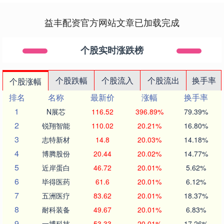
益丰配资官方网站文章已加载完成
个股实时涨跌榜
个股跌幅
个股流入
个股流出
换手率
个股涨幅
排名
名称
最新价
涨幅
换手率
1
N展芯
116.52
396.89%
79.39%
2
锐翔智能
110.02
20.21%
16.80%
3
志特新材
14.8
20.03%
14.18%
4
博腾股份
20.44
20.02%
14.77%
5
近岸蛋白
46.72
20.01%
5.62%
6
毕得医药
61.6
20.01%
6.12%
7
五洲医疗
83.62
20.01%
18.37%
8
耐科装备
49.67
20.01%
6.83%
9
一博科技
53.33
20.01%
17.26%