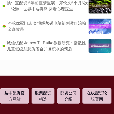
擒牛宝配资 5年前噩梦重演！郑钦文5个月6次
一轮游：世界排名再降 需看心理医生
骆驼优配门店 奥博经颅磁电脑部刺激仪治帕
金森效果
诚信优配 James T . Rutka教授研究：播散性
儿童低级别胶质瘤合并脑积水的预后
益丰配资官
股票配资
配资公司
在线配资论
方网站
精选
介绍
坛官网