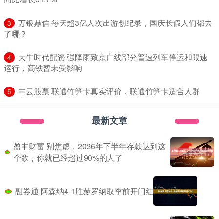
​万银鼎信 每天超3亿人次出游创纪录，国庆长假人们都去
3
了哪？
​大牛时代配资 强降雨致京广线部分普速列车停运和限速
4
运行，高铁暂未受影响
​丰云股票 联通竹笋卡真实评价，联通竹笋卡适合人群
5
最新文章
盈丰财富 别焦虑，2026年下半年存款达到这
个数，你就已经超过90%的人了
融券通 阿森纳4-1胜赫罗纳取季前开门红