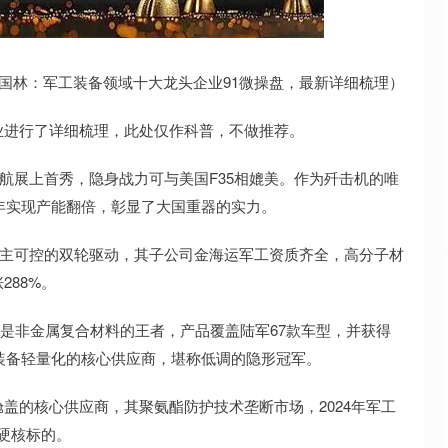
沪深300
4694.44
.42%
43.13
0.93%
国林：军工装备领域十大龙头企业91微操盘，最新详细梳理）
业进行了详细梳理，此处仅作科普，不做推荐。
海航展上首秀，隐身战力可与美国F35相媲美。作为歼击机的唯
5年实现产能翻倍，彰显了大国重器的实力。
自主可控的双轮驱动，其子公司金海运军工资质齐全，高分子材
88%。
，是非金属复合材料的王者，产品覆盖陆军67款车型，并获得
”装备轻量化的核心供应商，堪称低调的隐形冠军。
盖的核心供应商，其聚氨酯防护技术垄断市场，2024年军工
硬核标的。