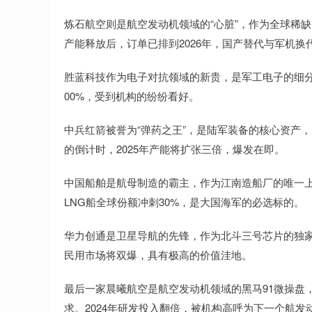
炼石航空则是航空发动机领域的“心脏”，作为全球稀缺
产能释放后，订单已排到2026年，国产替代与军机换
胜蓝科技作为电子对抗领域的新贵，是军工电子的细分
00%，受到机构的纷纷看好。
中兵红箭被誉为“弹药之王”，是陆军装备的核心资产
的倒计时，2025年产能将扩张三倍，爆发在即。
中国船舶是航母制造的霸主，作为江南造船厂的唯一上
LNG船全球份额冲刺30%，是大国海军的必选标的。
华力创通是卫星导航的先锋，作为北斗三号芯片的独家
民用市场将双爆，具有极高的价值洼地。
最后一家晨曦航空是航空发动机领域的黑马91微操盘
求。2024年研发投入翻倍，被机构高呼为下一个航