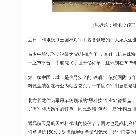
深证成指
14311.01
.68
1.02%
200.89
1
（原标题：和讯投顾王
近日，和讯投顾王国林对军工装备领域的十大龙头企
首家中航沈飞，被誉为“战斗机之王”，其歼击机在珠
一上市平台，中航沈飞手握千亿订单，且计划在202
第二家中国长城，是信号安全的“铁盾”，依托国防与
料救生装备在行业内独占鳌头，一季度净利润更是暴涨2
北方长龙作为军用车辆领域的“黑科技”企业91微操盘
了海军和火箭军的订单，同比激增200%，是“十四五
通易航天是航天材料领域的佼佼者，同时也是战机座舱
订单增长150%，珠海航展签单量创记录，是小而美的