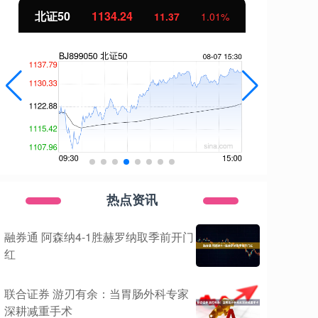
北证50
1134.24
创
11.37
1.01%
热点资讯
融券通 阿森纳4-1胜赫罗纳取季前开门
红
联合证券 游刃有余：当胃肠外科专家
深耕减重手术