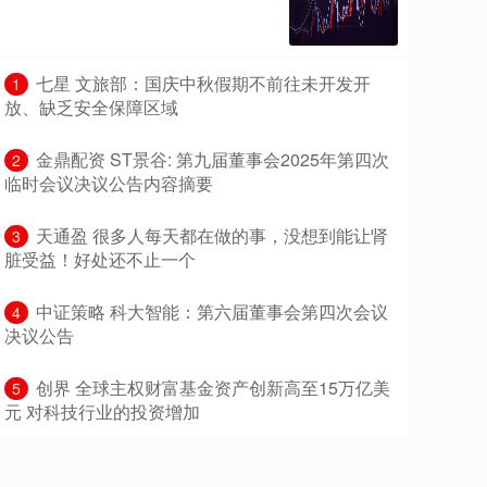
​七星 文旅部：国庆中秋假期不前往未开发开
1
放、缺乏安全保障区域
​金鼎配资 ST景谷: 第九届董事会2025年第四次
2
临时会议决议公告内容摘要
​天通盈 很多人每天都在做的事，没想到能让肾
3
脏受益！好处还不止一个
​中证策略 科大智能：第六届董事会第四次会议
4
决议公告
​创界 全球主权财富基金资产创新高至15万亿美
5
元 对科技行业的投资增加