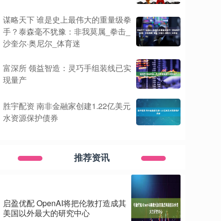
谋略天下 谁是史上最伟大的重量级拳
手？泰森毫不犹豫：非我莫属_拳击_
沙奎尔·奥尼尔_体育迷
富深所 领益智造：灵巧手组装线已实
现量产
胜宇配资 南非金融家创建1.22亿美元
水资源保护债券
推荐资讯
启盈优配 OpenAI将把伦敦打造成其
美国以外最大的研究中心