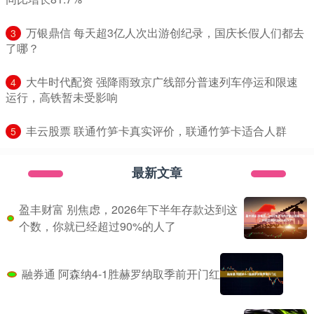
​万银鼎信 每天超3亿人次出游创纪录，国庆长假人们都去
3
了哪？
​大牛时代配资 强降雨致京广线部分普速列车停运和限速
4
运行，高铁暂未受影响
​丰云股票 联通竹笋卡真实评价，联通竹笋卡适合人群
5
最新文章
盈丰财富 别焦虑，2026年下半年存款达到这
个数，你就已经超过90%的人了
融券通 阿森纳4-1胜赫罗纳取季前开门红