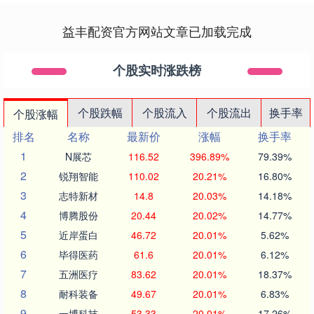
益丰配资官方网站文章已加载完成
个股实时涨跌榜
个股跌幅
个股流入
个股流出
换手率
个股涨幅
排名
名称
最新价
涨幅
换手率
1
N展芯
116.52
396.89%
79.39%
2
锐翔智能
110.02
20.21%
16.80%
3
志特新材
14.8
20.03%
14.18%
4
博腾股份
20.44
20.02%
14.77%
5
近岸蛋白
46.72
20.01%
5.62%
6
毕得医药
61.6
20.01%
6.12%
7
五洲医疗
83.62
20.01%
18.37%
8
耐科装备
49.67
20.01%
6.83%
9
一博科技
53.33
20.01%
17.26%