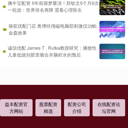
擒牛宝配资 5年前噩梦重演！郑钦文5个月6次
一轮游：世界排名再降 需看心理医生
骆驼优配门店 奥博经颅磁电脑部刺激仪治帕
金森效果
诚信优配 James T . Rutka教授研究：播散性
儿童低级别胶质瘤合并脑积水的预后
益丰配资官
股票配资
配资公司
在线配资论
方网站
精选
介绍
坛官网