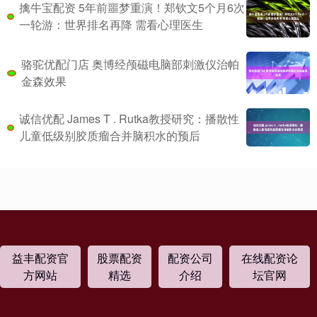
擒牛宝配资 5年前噩梦重演！郑钦文5个月6次
一轮游：世界排名再降 需看心理医生
骆驼优配门店 奥博经颅磁电脑部刺激仪治帕
金森效果
诚信优配 James T . Rutka教授研究：播散性
儿童低级别胶质瘤合并脑积水的预后
益丰配资官
股票配资
配资公司
在线配资论
方网站
精选
介绍
坛官网