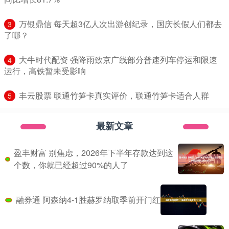
​万银鼎信 每天超3亿人次出游创纪录，国庆长假人们都去
3
了哪？
​大牛时代配资 强降雨致京广线部分普速列车停运和限速
4
运行，高铁暂未受影响
​丰云股票 联通竹笋卡真实评价，联通竹笋卡适合人群
5
最新文章
盈丰财富 别焦虑，2026年下半年存款达到这
个数，你就已经超过90%的人了
融券通 阿森纳4-1胜赫罗纳取季前开门红