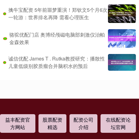
擒牛宝配资 5年前噩梦重演！郑钦文5个月6次
一轮游：世界排名再降 需看心理医生
骆驼优配门店 奥博经颅磁电脑部刺激仪治帕
金森效果
诚信优配 James T . Rutka教授研究：播散性
儿童低级别胶质瘤合并脑积水的预后
益丰配资官
股票配资
配资公司
在线配资论
方网站
精选
介绍
坛官网