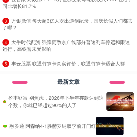
同比增长81.7%
​万银鼎信 每天超3亿人次出游创纪录，国庆长假人们都去
3
了哪？
​大牛时代配资 强降雨致京广线部分普速列车停运和限速
4
运行，高铁暂未受影响
​丰云股票 联通竹笋卡真实评价，联通竹笋卡适合人群
5
最新文章
盈丰财富 别焦虑，2026年下半年存款达到这
个数，你就已经超过90%的人了
融券通 阿森纳4-1胜赫罗纳取季前开门红