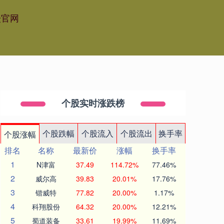
坛官网
个股实时涨跌榜
个股跌幅
个股流入
个股流出
换手率
个股涨幅
排名
名称
最新价
涨幅
换手率
1
N津富
37.49
114.72%
77.46%
2
威尔高
39.83
20.01%
17.76%
3
锴威特
77.82
20.00%
1.17%
4
科翔股份
64.32
20.00%
12.21%
5
蜀道装备
33.61
19.99%
11.69%