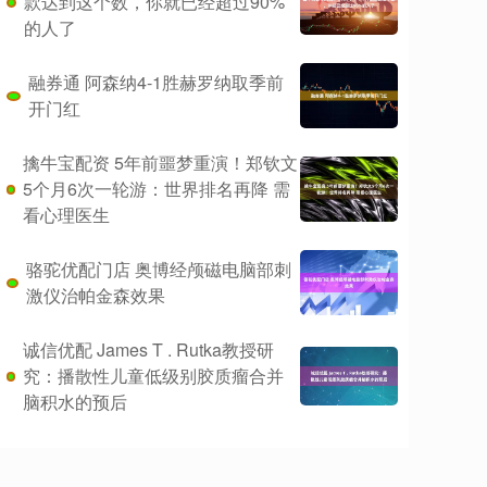
款达到这个数，你就已经超过90%
的人了
融券通 阿森纳4-1胜赫罗纳取季前
开门红
擒牛宝配资 5年前噩梦重演！郑钦文
5个月6次一轮游：世界排名再降 需
看心理医生
骆驼优配门店 奥博经颅磁电脑部刺
激仪治帕金森效果
诚信优配 James T . Rutka教授研
究：播散性儿童低级别胶质瘤合并
脑积水的预后