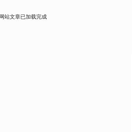
网站文章已加载完成
沪深300
4651.31
.24%
-6.85
-0.15%