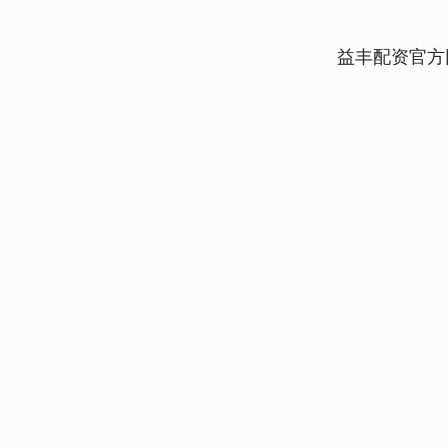
益丰配资官方
深证成指
14110.12
.92
0.57%
-34.08
-0