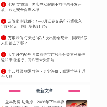
​七星 文旅部：国庆中秋假期不前往未开发开
1
放、缺乏安全保障区域
​云管家 财政部：1—8月证券交易印花税收入
2
1187亿元，同比增长81.7%
​万银鼎信 每天超3亿人次出游创纪录，国庆长假
3
人们都去了哪？
​大牛时代配资 强降雨致京广线部分普速列车停
4
运和限速运行，高铁暂未受影响
​丰云股票 联通竹笋卡真实评价，联通竹笋卡适
5
合人群
最新文章
盈丰财富 别焦虑，2026年下半年存