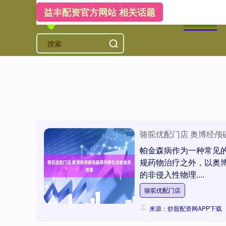
益丰配资官方网站 相关话题
首页
益
骆驼优配门店 奥博经颅
帕金森病作为一种常见
规药物治疗之外，以奥博
的非侵入性物理....
骆驼优配门店
来源：炒股配资网APP下载