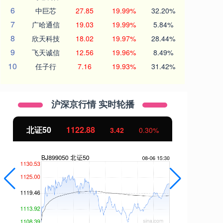
6
中巨芯
27.85
19.99%
32.20%
7
广哈通信
19.03
19.99%
5.84%
8
欣天科技
18.02
19.97%
28.44%
9
飞天诚信
12.56
19.96%
8.49%
10
任子行
7.16
19.93%
31.42%
沪深京行情 实时轮播
北证50
1122.88
创
3.42
0.30%