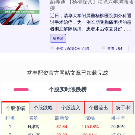
融券通 【杨柳探营】祛除六年胸痛顽
疾
近日，清华大学附属垂杨柳医院胸外科通
过手术治疗，为一例长期受胸痛困扰的患
者彻底解除病痛。患者术后恢复良好，症
状消失，顺利出院。 患者王先生（化名）
融券通
六年前开始出现....
分类：配资公司介绍
查看：64
益丰配资官方网站文章已加载完成
个股实时涨跌榜
个股跌幅
个股流入
个股流出
换手率
个股涨幅
排名
名称
最新价
涨幅
换手率
1
N津富
37.64
115.58%
70.80%
2
威尔高
39.83
20.01%
17.64%