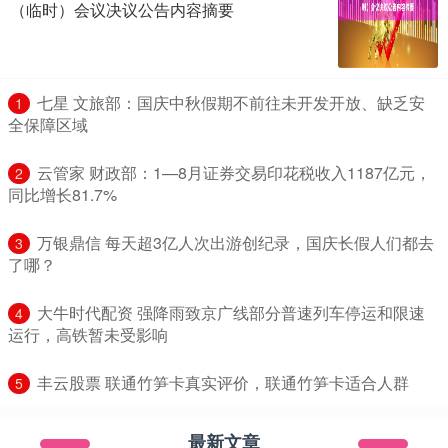
（临时）会议决议公告内容摘要
​七星 文旅部：国庆中秋假期不前往未开发开放、缺乏安
1
全保障区域
​云管家 财政部：1—8月证券交易印花税收入1187亿元，
2
同比增长81.7%
​万银鼎信 每天超3亿人次出游创纪录，国庆长假人们都去
3
了哪？
​大牛时代配资 强降雨致京广线部分普速列车停运和限速
4
运行，高铁暂未受影响
​丰云股票 联通竹笋卡真实评价，联通竹笋卡适合人群
5
最新文章