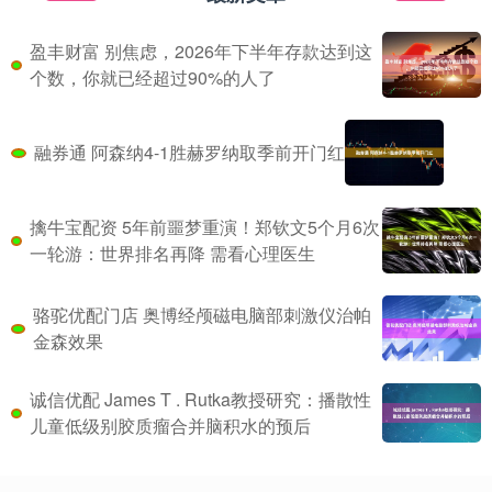
盈丰财富 别焦虑，2026年下半年存款达到这
个数，你就已经超过90%的人了
融券通 阿森纳4-1胜赫罗纳取季前开门红
擒牛宝配资 5年前噩梦重演！郑钦文5个月6次
一轮游：世界排名再降 需看心理医生
骆驼优配门店 奥博经颅磁电脑部刺激仪治帕
金森效果
诚信优配 James T . Rutka教授研究：播散性
儿童低级别胶质瘤合并脑积水的预后