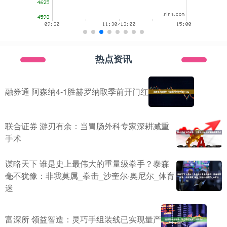
热点资讯
融券通 阿森纳4-1胜赫罗纳取季前开门红
联合证券 游刃有余：当胃肠外科专家深耕减重
手术
谋略天下 谁是史上最伟大的重量级拳手？泰森
毫不犹豫：非我莫属_拳击_沙奎尔·奥尼尔_体育
迷
富深所 领益智造：灵巧手组装线已实现量产